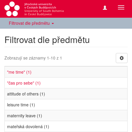
Přepn
navig
Filtrovat dle předmětu
Filtrovat dle předmětu
Zobrazují se záznamy 1-10 z 1
"me time" (1)
"čas pro sebe" (1)
attitude of others (1)
leisure time (1)
maternity leave (1)
mateřská dovolená (1)