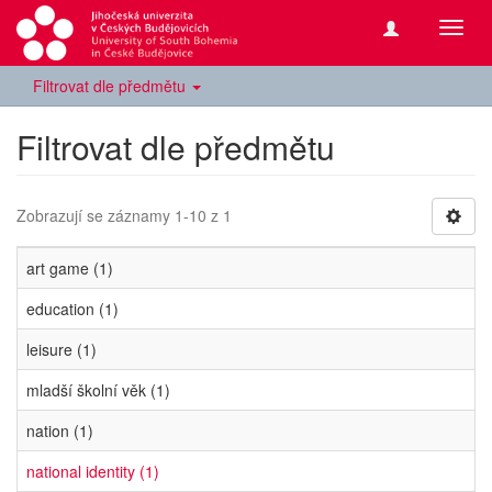
Přepn
navig
Filtrovat dle předmětu
Filtrovat dle předmětu
Zobrazují se záznamy 1-10 z 1
art game (1)
education (1)
leisure (1)
mladší školní věk (1)
nation (1)
national identity (1)