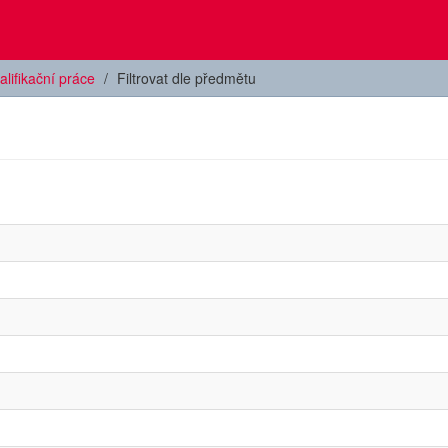
alifikační práce
Filtrovat dle předmětu