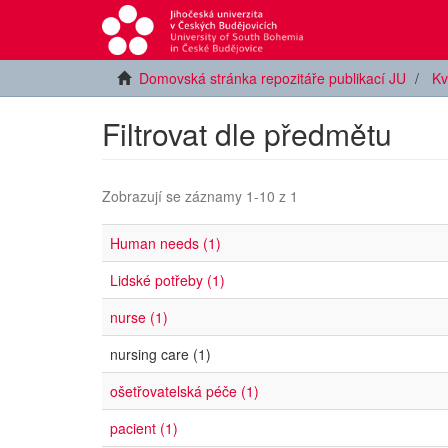
Domovská stránka repozitáře publikací JU
Kv
Filtrovat dle předmětu
Zobrazují se záznamy 1-10 z 1
Human needs (1)
Lidské potřeby (1)
nurse (1)
nursing care (1)
ošetřovatelská péče (1)
pacient (1)