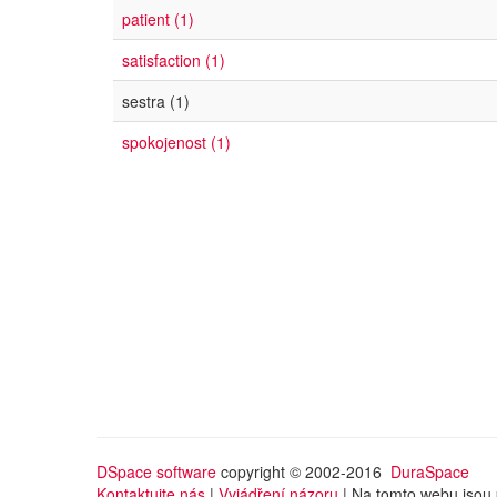
patient (1)
satisfaction (1)
sestra (1)
spokojenost (1)
DSpace software
copyright © 2002-2016
DuraSpace
Kontaktujte nás
|
Vyjádření názoru
| Na tomto webu jsou 