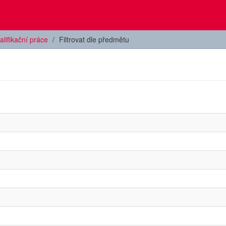
alifikační práce
Filtrovat dle předmětu