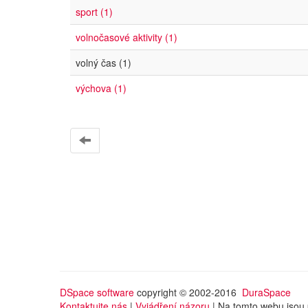
sport (1)
volnočasové aktivity (1)
volný čas (1)
výchova (1)
DSpace software
copyright © 2002-2016
DuraSpace
Kontaktujte nás
|
Vyjádření názoru
| Na tomto webu jsou 