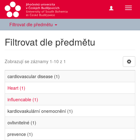
Přepn
navig
Filtrovat dle předmětu
Filtrovat dle předmětu
Zobrazují se záznamy 1-10 z 1
cardiovascular disease (1)
Heart (1)
influencable (1)
kardiovaskulární onemocnění (1)
ovlivnitelné (1)
prevence (1)