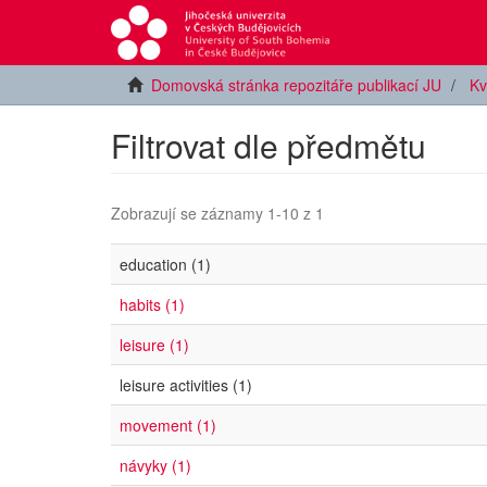
Domovská stránka repozitáře publikací JU
Kv
Filtrovat dle předmětu
Zobrazují se záznamy 1-10 z 1
education (1)
habits (1)
leisure (1)
leisure activities (1)
movement (1)
návyky (1)