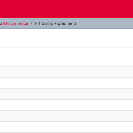
alifikační práce
Filtrovat dle předmětu