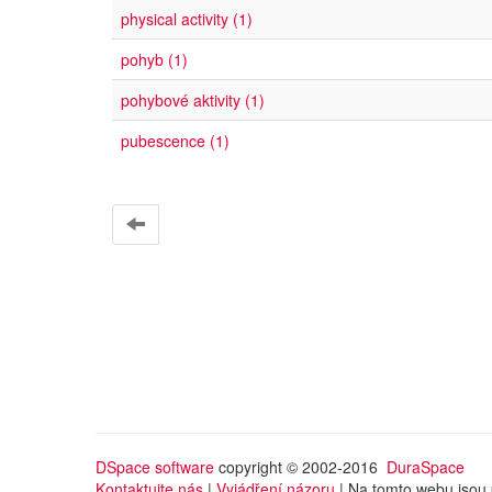
physical activity (1)
pohyb (1)
pohybové aktivity (1)
pubescence (1)
DSpace software
copyright © 2002-2016
DuraSpace
Kontaktujte nás
|
Vyjádření názoru
| Na tomto webu jsou 