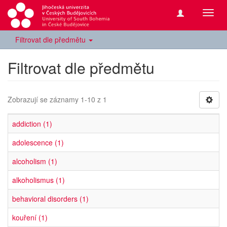
Přepn
navig
Filtrovat dle předmětu
Filtrovat dle předmětu
Zobrazují se záznamy 1-10 z 1
addiction (1)
adolescence (1)
alcoholism (1)
alkoholismus (1)
behavioral disorders (1)
kouření (1)