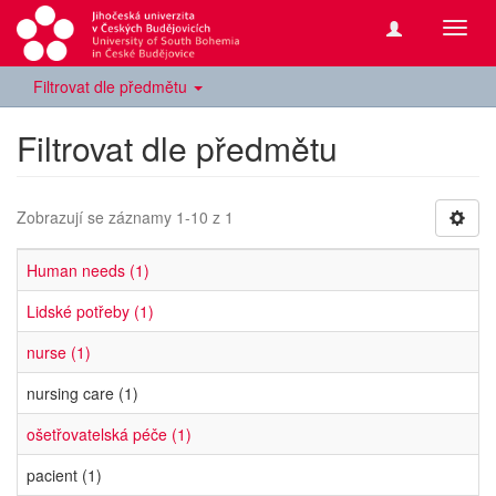
Přepn
navig
Filtrovat dle předmětu
Filtrovat dle předmětu
Zobrazují se záznamy 1-10 z 1
Human needs (1)
Lidské potřeby (1)
nurse (1)
nursing care (1)
ošetřovatelská péče (1)
pacient (1)