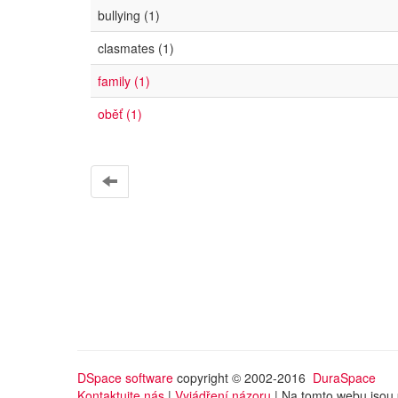
bullying (1)
clasmates (1)
family (1)
oběť (1)
DSpace software
copyright © 2002-2016
DuraSpace
Kontaktujte nás
|
Vyjádření názoru
| Na tomto webu jsou 