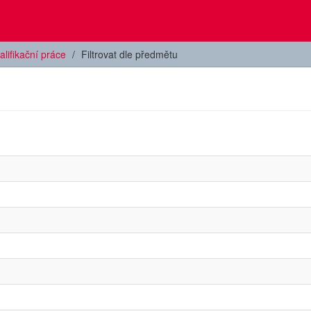
alifikační práce
Filtrovat dle předmětu