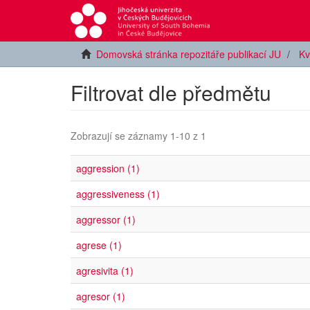
Domovská stránka repozitáře publikací JU
Kv
Filtrovat dle předmětu
Zobrazují se záznamy 1-10 z 1
aggression (1)
aggressiveness (1)
aggressor (1)
agrese (1)
agresivita (1)
agresor (1)