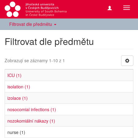
Přepn
navig
Filtrovat dle předmětu
Filtrovat dle předmětu
Zobrazují se záznamy 1-10 z 1
ICU (1)
isolation (1)
izolace (1)
nosocomial infections (1)
nozokomiální nákazy (1)
nurse (1)