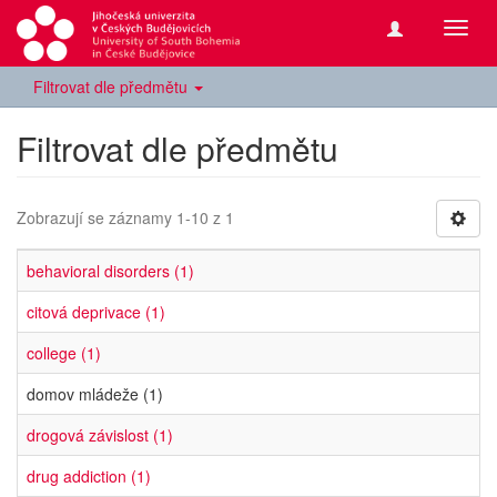
Přepn
navig
Filtrovat dle předmětu
Filtrovat dle předmětu
Zobrazují se záznamy 1-10 z 1
behavioral disorders (1)
citová deprivace (1)
college (1)
domov mládeže (1)
drogová závislost (1)
drug addiction (1)