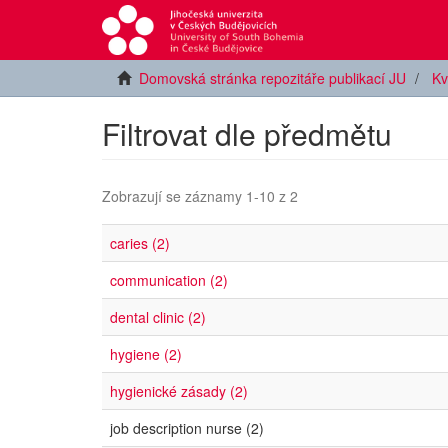
Domovská stránka repozitáře publikací JU
Kv
Filtrovat dle předmětu
Zobrazují se záznamy 1-10 z 2
caries (2)
communication (2)
dental clinic (2)
hygiene (2)
hygienické zásady (2)
job description nurse (2)