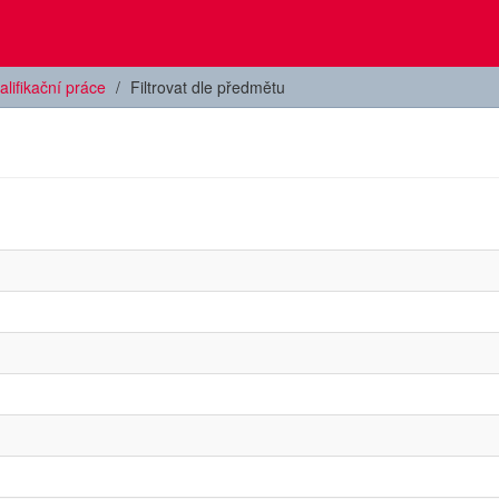
alifikační práce
Filtrovat dle předmětu