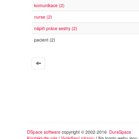
komunikace (2)
nurse (2)
náplň práce sestry (2)
pacient (2)
DSpace software
copyright © 2002-2016
DuraSpace
Kontaktujte nás
|
Vyjádření názoru
| Na tomto webu jsou 