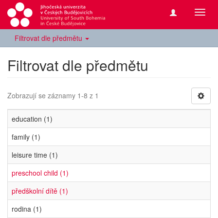
Přepn
navig
Filtrovat dle předmětu
Filtrovat dle předmětu
Zobrazují se záznamy 1-8 z 1
education (1)
family (1)
leisure time (1)
preschool child (1)
předškolní dítě (1)
rodina (1)