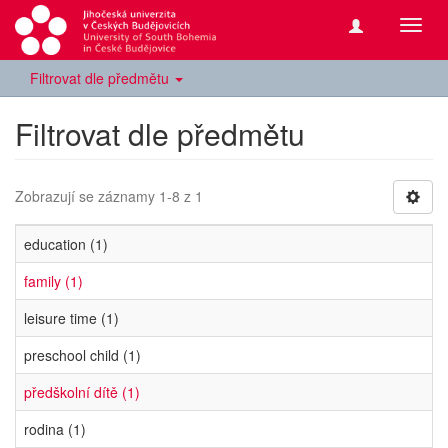
Přepn
navig
Filtrovat dle předmětu
Filtrovat dle předmětu
Zobrazují se záznamy 1-8 z 1
education (1)
family (1)
leisure time (1)
preschool child (1)
předškolní dítě (1)
rodina (1)