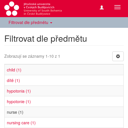
Přepn
navig
Filtrovat dle předmětu
Filtrovat dle předmětu
Zobrazují se záznamy 1-10 z 1
child (1)
dítě (1)
hypotonia (1)
hypotonie (1)
nurse (1)
nursing care (1)