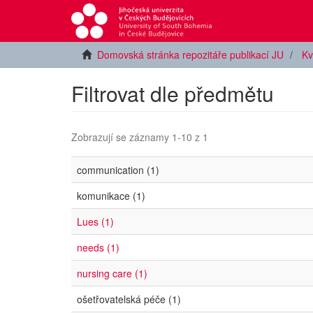
Domovská stránka repozitáře publikací JU
Kv
Filtrovat dle předmětu
Zobrazují se záznamy 1-10 z 1
communication (1)
komunikace (1)
Lues (1)
needs (1)
nursing care (1)
ošetřovatelská péče (1)