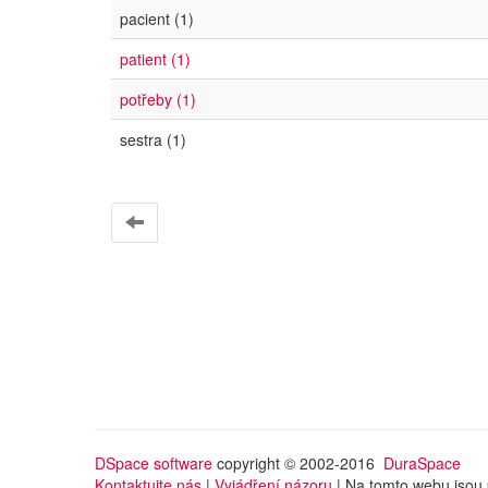
pacient (1)
patient (1)
potřeby (1)
sestra (1)
DSpace software
copyright © 2002-2016
DuraSpace
Kontaktujte nás
|
Vyjádření názoru
| Na tomto webu jsou 