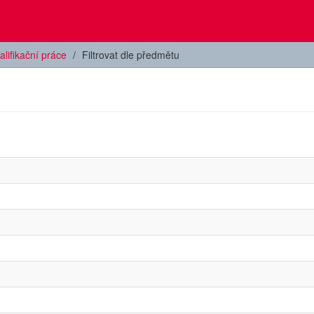
alifikační práce
Filtrovat dle předmětu