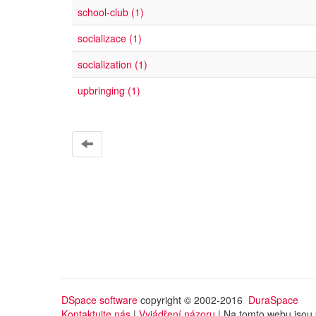
school-club (1)
socializace (1)
socialization (1)
upbringing (1)
DSpace software
copyright © 2002-2016
DuraSpace
Kontaktujte nás
|
Vyjádření názoru
| Na tomto webu jsou 