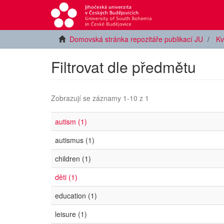
Domovská stránka repozitáře publikací JU
Kv
Filtrovat dle předmětu
Zobrazují se záznamy 1-10 z 1
autism (1)
autismus (1)
children (1)
děti (1)
education (1)
leisure (1)