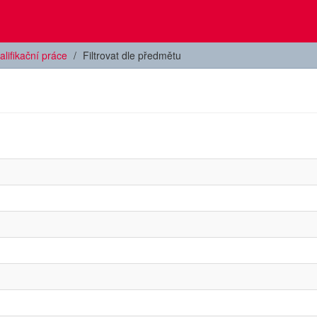
alifikační práce
Filtrovat dle předmětu