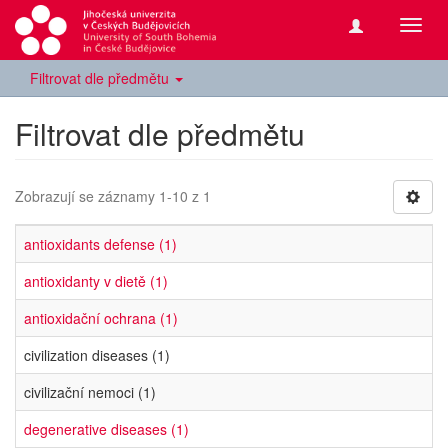
Přepn
navig
Filtrovat dle předmětu
Filtrovat dle předmětu
Zobrazují se záznamy 1-10 z 1
antioxidants defense (1)
antioxidanty v dietě (1)
antioxidační ochrana (1)
civilization diseases (1)
civilizační nemoci (1)
degenerative diseases (1)