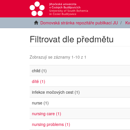
Domovská stránka repozitáře publikací JU
Kv
Filtrovat dle předmětu
Zobrazují se záznamy 1-10 z 1
child (1)
dítě (1)
infekce močových cest (1)
nurse (1)
nursing care (1)
nursing problems (1)