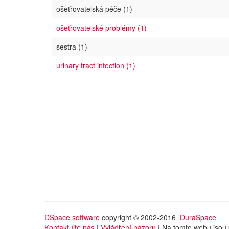
ošetřovatelská péče (1)
ošetřovatelské problémy (1)
sestra (1)
urinary tract infection (1)
DSpace software
copyright © 2002-2016
DuraSpace
Kontaktujte nás
|
Vyjádření názoru
| Na tomto webu jsou 