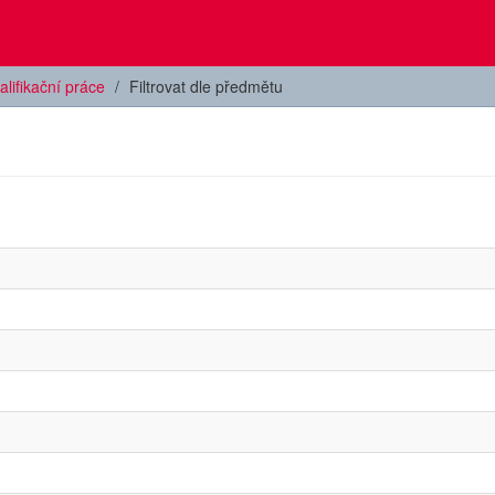
alifikační práce
Filtrovat dle předmětu