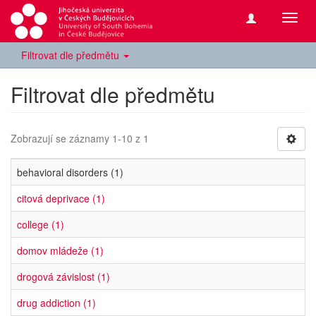
Přepn
navig
Filtrovat dle předmětu
Filtrovat dle předmětu
Zobrazují se záznamy 1-10 z 1
behavioral disorders (1)
citová deprivace (1)
college (1)
domov mládeže (1)
drogová závislost (1)
drug addiction (1)