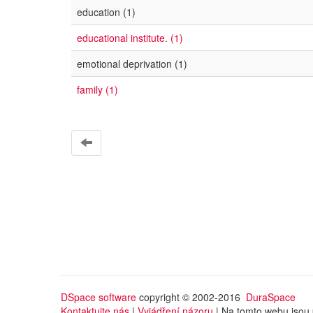
education (1)
educational institute. (1)
emotional deprivation (1)
family (1)
DSpace software
copyright © 2002-2016
DuraSpace
Kontaktujte nás
|
Vyjádření názoru
| Na tomto webu jsou 