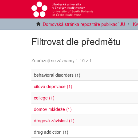
Domovská stránka repozitáře publikací JU
Kv
Filtrovat dle předmětu
Zobrazují se záznamy 1-10 z 1
behavioral disorders (1)
citová deprivace (1)
college (1)
domov mládeže (1)
drogová závislost (1)
drug addiction (1)