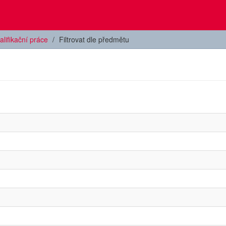
alifikační práce
Filtrovat dle předmětu