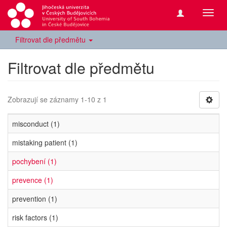
Přepn
navig
Filtrovat dle předmětu
Filtrovat dle předmětu
Zobrazují se záznamy 1-10 z 1
misconduct (1)
mistaking patient (1)
pochybení (1)
prevence (1)
prevention (1)
risk factors (1)