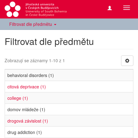
Přepn
navig
Filtrovat dle předmětu
Filtrovat dle předmětu
Zobrazují se záznamy 1-10 z 1
behavioral disorders (1)
citová deprivace (1)
college (1)
domov mládeže (1)
drogová závislost (1)
drug addiction (1)