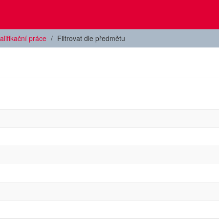
alifikační práce
Filtrovat dle předmětu