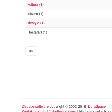
kultura (1)
leisure (1)
lifestyle (1)
Rastafari (1)
DSpace software
copyright © 2002-2016
DuraSpace
Kontaktujte nás
|
Vyjádření názoru
| Na tomto webu jsou 