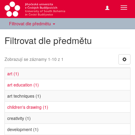
Přepn
navig
Filtrovat dle předmětu
Filtrovat dle předmětu
Zobrazují se záznamy 1-10 z 1
art (1)
art education (1)
art techniques (1)
children's drawing (1)
creativity (1)
development (1)