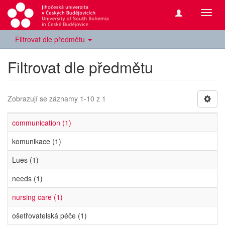
Přepn
navig
Filtrovat dle předmětu
Filtrovat dle předmětu
Zobrazují se záznamy 1-10 z 1
communication (1)
komunikace (1)
Lues (1)
needs (1)
nursing care (1)
ošetřovatelská péče (1)