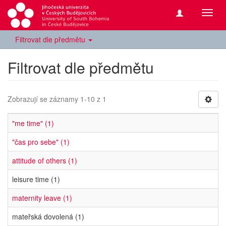
Přepn
navig
Filtrovat dle předmětu
Filtrovat dle předmětu
Zobrazují se záznamy 1-10 z 1
"me time" (1)
"čas pro sebe" (1)
attitude of others (1)
leisure time (1)
maternity leave (1)
mateřská dovolená (1)