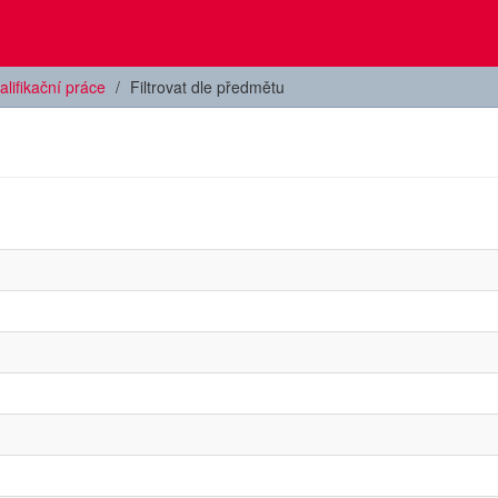
alifikační práce
Filtrovat dle předmětu