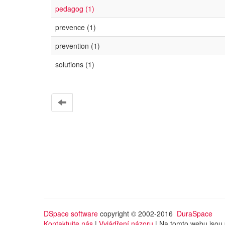
pedagog (1)
prevence (1)
prevention (1)
solutions (1)
DSpace software
copyright © 2002-2016
DuraSpace
Kontaktujte nás
|
Vyjádření názoru
| Na tomto webu jsou 