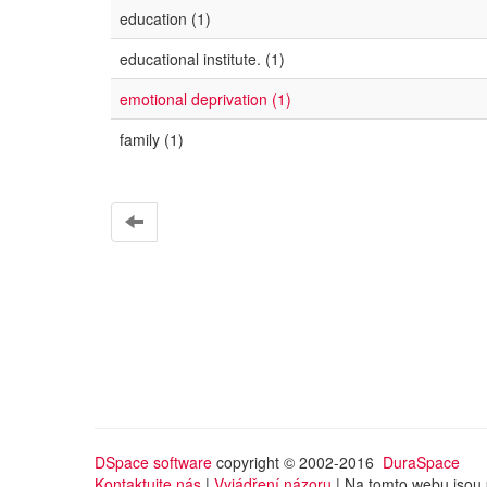
education (1)
educational institute. (1)
emotional deprivation (1)
family (1)
DSpace software
copyright © 2002-2016
DuraSpace
Kontaktujte nás
|
Vyjádření názoru
| Na tomto webu jsou 