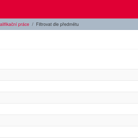
alifikační práce
Filtrovat dle předmětu