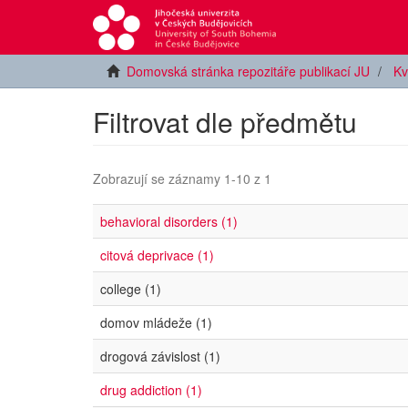
Domovská stránka repozitáře publikací JU
Kv
Filtrovat dle předmětu
Zobrazují se záznamy 1-10 z 1
behavioral disorders (1)
citová deprivace (1)
college (1)
domov mládeže (1)
drogová závislost (1)
drug addiction (1)