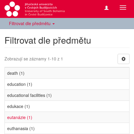
Přepn
navig
Filtrovat dle předmětu
Filtrovat dle předmětu
Zobrazují se záznamy 1-10 z 1
death (1)
education (1)
educational facilities (1)
edukace (1)
eutanázie (1)
euthanasia (1)