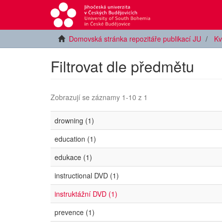
Domovská stránka repozitáře publikací JU
Kv
Filtrovat dle předmětu
Zobrazují se záznamy 1-10 z 1
drowning (1)
education (1)
edukace (1)
instructional DVD (1)
instruktážní DVD (1)
prevence (1)