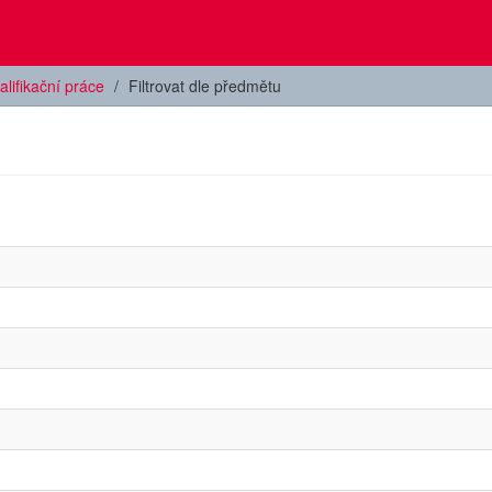
alifikační práce
Filtrovat dle předmětu