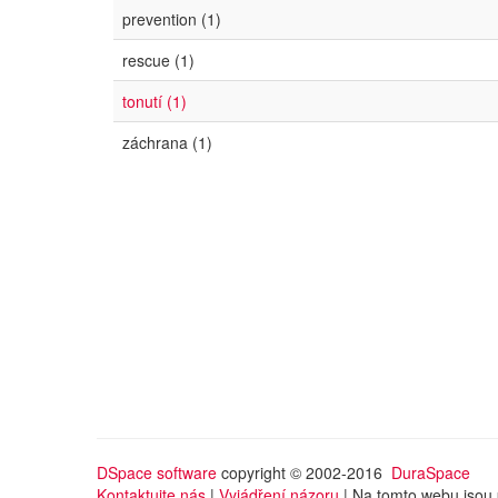
prevention (1)
rescue (1)
tonutí (1)
záchrana (1)
DSpace software
copyright © 2002-2016
DuraSpace
Kontaktujte nás
|
Vyjádření názoru
| Na tomto webu jsou 