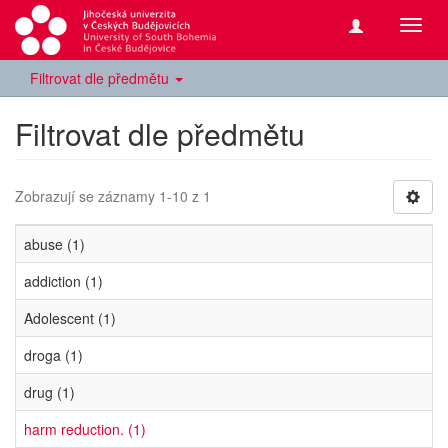
Přepn
navig
Filtrovat dle předmětu
Filtrovat dle předmětu
Zobrazují se záznamy 1-10 z 1
abuse (1)
addiction (1)
Adolescent (1)
droga (1)
drug (1)
harm reduction. (1)