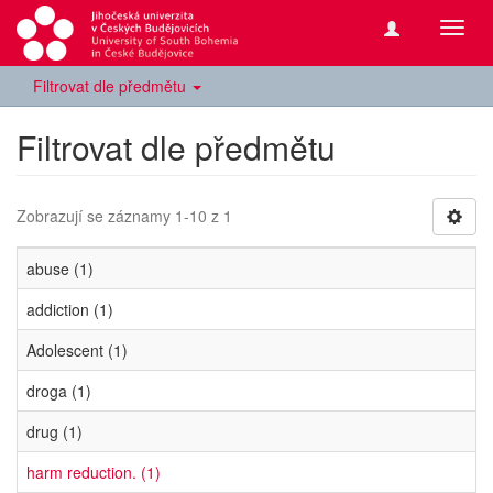
Přepn
navig
Filtrovat dle předmětu
Filtrovat dle předmětu
Zobrazují se záznamy 1-10 z 1
abuse (1)
addiction (1)
Adolescent (1)
droga (1)
drug (1)
harm reduction. (1)