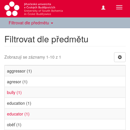
Přepn
navig
Filtrovat dle předmětu
Filtrovat dle předmětu
Zobrazují se záznamy 1-10 z 1
aggressor (1)
agresor (1)
bully (1)
education (1)
educator (1)
oběť (1)