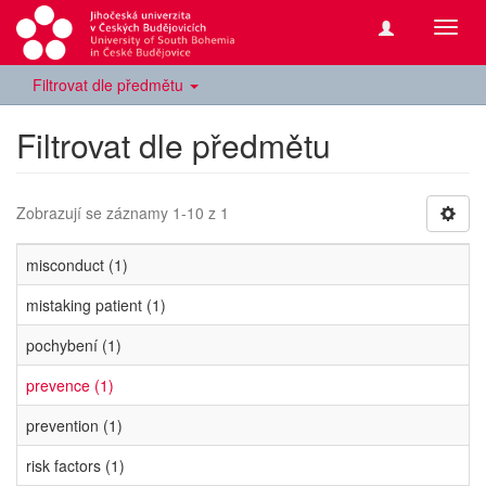
Přepn
navig
Filtrovat dle předmětu
Filtrovat dle předmětu
Zobrazují se záznamy 1-10 z 1
misconduct (1)
mistaking patient (1)
pochybení (1)
prevence (1)
prevention (1)
risk factors (1)