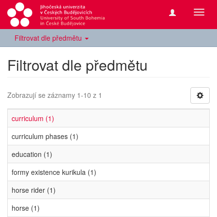
Přepn
navig
Filtrovat dle předmětu
Filtrovat dle předmětu
Zobrazují se záznamy 1-10 z 1
curriculum (1)
curriculum phases (1)
education (1)
formy existence kurikula (1)
horse rider (1)
horse (1)