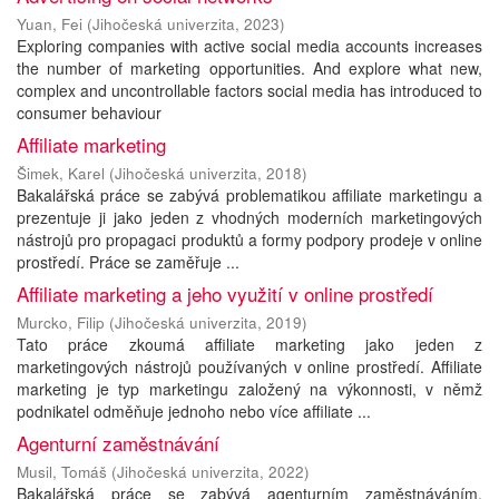
Yuan, Fei
(
Jihočeská univerzita
,
2023
)
Exploring companies with active social media accounts increases
the number of marketing opportunities. And explore what new,
complex and uncontrollable factors social media has introduced to
consumer behaviour
Affiliate marketing
Šimek, Karel
(
Jihočeská univerzita
,
2018
)
Bakalářská práce se zabývá problematikou affiliate marketingu a
prezentuje ji jako jeden z vhodných moderních marketingových
nástrojů pro propagaci produktů a formy podpory prodeje v online
prostředí. Práce se zaměřuje ...
Affiliate marketing a jeho využití v online prostředí
Murcko, Filip
(
Jihočeská univerzita
,
2019
)
Tato práce zkoumá affiliate marketing jako jeden z
marketingových nástrojů používaných v online prostředí. Affiliate
marketing je typ marketingu založený na výkonnosti, v němž
podnikatel odměňuje jednoho nebo více affiliate ...
Agenturní zaměstnávání
Musil, Tomáš
(
Jihočeská univerzita
,
2022
)
Bakalářská práce se zabývá agenturním zaměstnáváním.