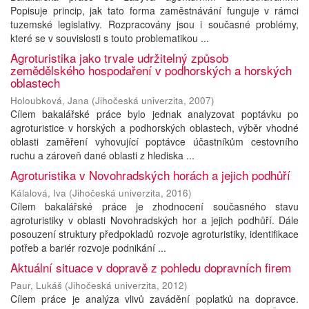
Popisuje princip, jak tato forma zaměstnávání funguje v rámci
tuzemské legislativy. Rozpracovány jsou i současné problémy,
které se v souvislosti s touto problematikou ...
Agroturistika jako trvale udržitelný způsob
zemědělského hospodaření v podhorských a horských
oblastech
Holoubková, Jana
(
Jihočeská univerzita
,
2007
)
Cílem bakalářské práce bylo jednak analyzovat poptávku po
agroturistice v horských a podhorských oblastech, výběr vhodné
oblasti zaměření vyhovující poptávce účastníkům cestovního
ruchu a zároveň dané oblasti z hlediska ...
Agroturistika v Novohradských horách a jejich podhůří
Kálalová, Iva
(
Jihočeská univerzita
,
2016
)
Cílem bakalářské práce je zhodnocení současného stavu
agroturistiky v oblasti Novohradských hor a jejich podhůří. Dále
posouzení struktury předpokladů rozvoje agroturistiky, identifikace
potřeb a bariér rozvoje podnikání ...
Aktuální situace v dopravě z pohledu dopravních firem
Paur, Lukáš
(
Jihočeská univerzita
,
2012
)
Cílem práce je analýza vlivů zavádění poplatků na dopravce.