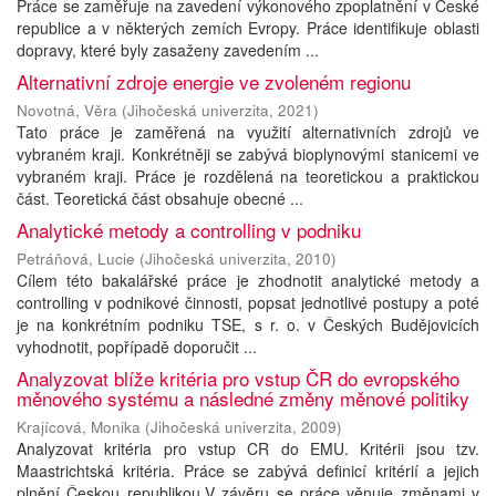
Práce se zaměřuje na zavedení výkonového zpoplatnění v České
republice a v některých zemích Evropy. Práce identifikuje oblasti
dopravy, které byly zasaženy zavedením ...
Alternativní zdroje energie ve zvoleném regionu
Novotná, Věra
(
Jihočeská univerzita
,
2021
)
Tato práce je zaměřená na využití alternativních zdrojů ve
vybraném kraji. Konkrétněji se zabývá bioplynovými stanicemi ve
vybraném kraji. Práce je rozdělená na teoretickou a praktickou
část. Teoretická část obsahuje obecné ...
Analytické metody a controlling v podniku
Petráňová, Lucie
(
Jihočeská univerzita
,
2010
)
Cílem této bakalářské práce je zhodnotit analytické metody a
controlling v podnikové činnosti, popsat jednotlivé postupy a poté
je na konkrétním podniku TSE, s r. o. v Českých Budějovicích
vyhodnotit, popřípadě doporučit ...
Analyzovat blíže kritéria pro vstup ČR do evropského
měnového systému a následné změny měnové politiky
Krajícová, Monika
(
Jihočeská univerzita
,
2009
)
Analyzovat kritéria pro vstup CR do EMU. Kritérii jsou tzv.
Maastrichtská kritéria. Práce se zabývá definicí kritérií a jejich
plnění Českou republikou.V závěru se práce věnuje změnami v