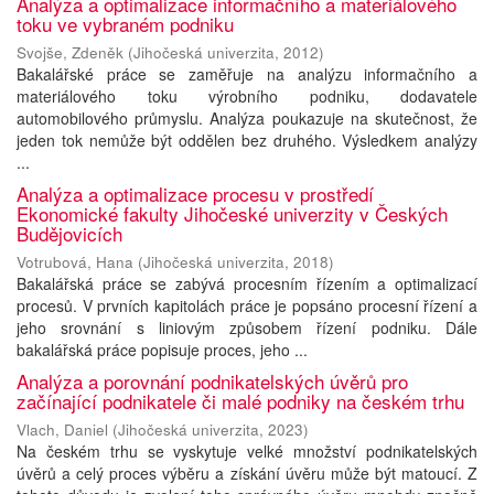
Analýza a optimalizace informačního a materiálového
toku ve vybraném podniku
Svojše, Zdeněk
(
Jihočeská univerzita
,
2012
)
Bakalářské práce se zaměřuje na analýzu informačního a
materiálového toku výrobního podniku, dodavatele
automobilového průmyslu. Analýza poukazuje na skutečnost, že
jeden tok nemůže být oddělen bez druhého. Výsledkem analýzy
...
Analýza a optimalizace procesu v prostředí
Ekonomické fakulty Jihočeské univerzity v Českých
Budějovicích
Votrubová, Hana
(
Jihočeská univerzita
,
2018
)
Bakalářská práce se zabývá procesním řízením a optimalizací
procesů. V prvních kapitolách práce je popsáno procesní řízení a
jeho srovnání s liniovým způsobem řízení podniku. Dále
bakalářská práce popisuje proces, jeho ...
Analýza a porovnání podnikatelských úvěrů pro
začínající podnikatele či malé podniky na českém trhu
Vlach, Daniel
(
Jihočeská univerzita
,
2023
)
Na českém trhu se vyskytuje velké množství podnikatelských
úvěrů a celý proces výběru a získání úvěru může být matoucí. Z