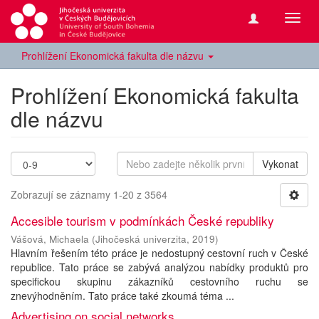
Přepn
navig
Prohlížení Ekonomická fakulta dle názvu
Prohlížení Ekonomická fakulta
dle názvu
Vykonat
Zobrazují se záznamy 1-20 z 3564
Accesible tourism v podmínkách České republiky
Vášová, Michaela
(
Jihočeská univerzita
,
2019
)
Hlavním řešením této práce je nedostupný cestovní ruch v České
republice. Tato práce se zabývá analýzou nabídky produktů pro
specifickou skupinu zákazníků cestovního ruchu se
znevýhodněním. Tato práce také zkoumá téma ...
Advertising on social networks