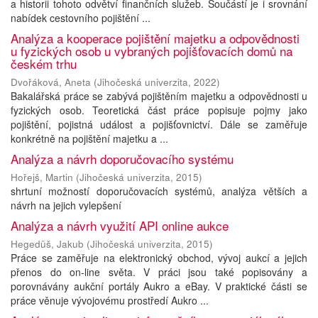
a historii tohoto odvětví finančních služeb. Součástí je i srovnání
nabídek cestovního pojištění ...
Analýza a kooperace pojištění majetku a odpovědnosti
u fyzických osob u vybraných pojišťovacích domů na
českém trhu
Dvořáková, Aneta
(
Jihočeská univerzita
,
2022
)
Bakalářská práce se zabývá pojištěním majetku a odpovědnosti u
fyzických osob. Teoretická část práce popisuje pojmy jako
pojištění, pojistná událost a pojišťovnictví. Dále se zaměřuje
konkrétně na pojištění majetku a ...
Analýza a návrh doporučovacího systému
Hořejš, Martin
(
Jihočeská univerzita
,
2015
)
shrtuní možností doporučovacích systémů, analýza větších a
návrh na jejich vylepšení
Analýza a návrh využití API online aukce
Hegedüš, Jakub
(
Jihočeská univerzita
,
2015
)
Práce se zaměřuje na elektronický obchod, vývoj aukcí a jejich
přenos do on-line světa. V práci jsou také popisovány a
porovnávány aukční portály Aukro a eBay. V praktické části se
práce věnuje vývojovému prostředí Aukro ...