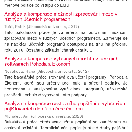
měnové politice po vstupu do EMU.
Analýza a komparace možností zpracování mezd v
různých účetních programech
Tušil, Patrik
(
Jihočeská univerzita
,
2017
)
Tato bakalářská práce je zaměřena na porovnání možností
zpracování mezd v různých účetních programech. Zaměřuje se
na nabídku účetních programů dostupnou na trhu na přelomu
roku 2016. Obsahuje základní charakteristiku ...
Analýza a komparace vybraných modulů v účetních
softwarech Pohoda a Ekonom
Nováková, Hana
(
Jihočeská univerzita
,
2012
)
Tato bakalářská práce srovnává dva účetní programy: Pohoda a
Ekonom, které jsou určeny pro malé a střední podniky. Je
hodnocena a analyzována využitelnost programů, uživatelské
prostředí, technické vybavení, míra podpory, ...
Analýza a kooperace cestovního pojištění u vybraných
pojišťovacích domů na českém trhu
Michalec, Jan
(
Jihočeská univerzita
,
2023
)
Bakalářská práce představuje téma pojištění se zaměřením na
cestovní pojištění. Teoretická část popisuje různé druhy pojištění