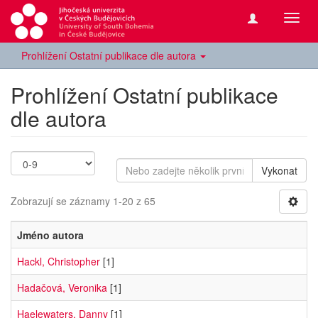
Přepn
navig
Prohlížení Ostatní publikace dle autora
Prohlížení Ostatní publikace
dle autora
Vykonat
Zobrazují se záznamy 1-20 z 65
Jméno autora
Hackl, Christopher
[1]
Hadačová, Veronika
[1]
Haelewaters, Danny
[1]