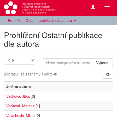
Přepn
navig
Prohlížení Ostatní publikace dle autora
Prohlížení Ostatní publikace
dle autora
Vykonat
Zobrazují se záznamy 1-20 z 48
Jméno autora
Vacková, Jitka
[3]
Vacková, Martina
[1]
Valachovič, Milan
[2]