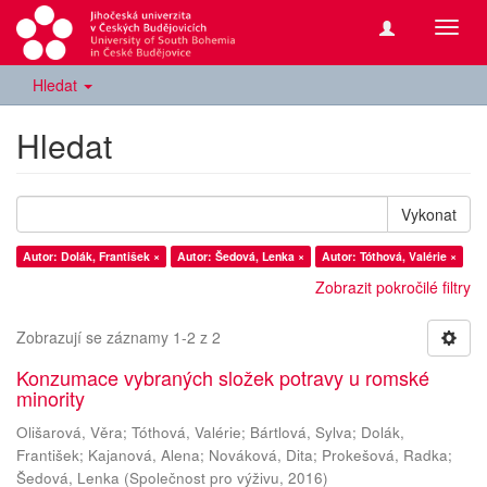
Přepn
navig
Hledat
Hledat
Vykonat
Autor: Dolák, František ×
Autor: Šedová, Lenka ×
Autor: Tóthová, Valérie ×
Zobrazit pokročilé filtry
Zobrazují se záznamy 1-2 z 2
Konzumace vybraných složek potravy u romské
minority
Olišarová, Věra
;
Tóthová, Valérie
;
Bártlová, Sylva
;
Dolák,
František
;
Kajanová, Alena
;
Nováková, Dita
;
Prokešová, Radka
;
Šedová, Lenka
(
Společnost pro výživu
,
2016
)