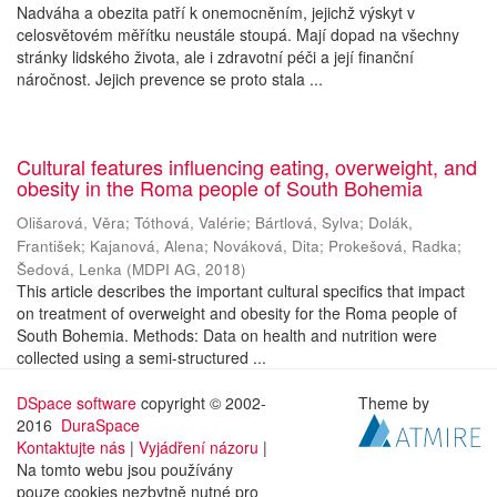
Nadváha a obezita patří k onemocněním, jejichž výskyt v
celosvětovém měřítku neustále stoupá. Mají dopad na všechny
stránky lidského života, ale i zdravotní péči a její finanční
náročnost. Jejich prevence se proto stala ...
Cultural features influencing eating, overweight, and
obesity in the Roma people of South Bohemia
Olišarová, Věra
;
Tóthová, Valérie
;
Bártlová, Sylva
;
Dolák,
František
;
Kajanová, Alena
;
Nováková, Dita
;
Prokešová, Radka
;
Šedová, Lenka
(
MDPI AG
,
2018
)
This article describes the important cultural specifics that impact
on treatment of overweight and obesity for the Roma people of
South Bohemia. Methods: Data on health and nutrition were
collected using a semi-structured ...
DSpace software
copyright © 2002-
Theme by
2016
DuraSpace
Kontaktujte nás
|
Vyjádření názoru
|
Na tomto webu jsou používány
pouze cookies nezbytně nutné pro