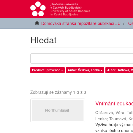
Domovská stránka repozitáře publikací JU
Os
Hledat
Předmět: prevence ×
Autor: Šedová, Lenka ×
Autor: Tóthová, V
Zobrazují se záznamy 1-3 z 3
Vnímání edukac
Olišarová, Věra
;
Tót
Lenka
;
Toumová, Kr
Výživa hraje význam
vzniku těchto onemo