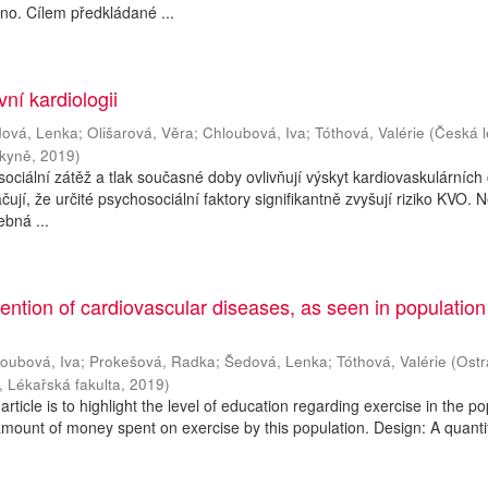
no. Cílem předkládané ...
vní kardiologii
ová, Lenka
;
Olišarová, Věra
;
Chloubová, Iva
;
Tóthová, Valérie
(
Česká l
rkyně
,
2019
)
 sociální zátěž a tlak současné doby ovlivňují výskyt kardiovaskulárních
ují, že určité psychosociální faktory signifikantně zvyšují riziko KVO. N
bná ...
vention of cardiovascular diseases, as seen in populatio
oubová, Iva
;
Prokešová, Radka
;
Šedová, Lenka
;
Tóthová, Valérie
(
Ostr
, Lékařská fakulta
,
2019
)
article is to highlight the level of education regarding exercise in the po
mount of money spent on exercise by this population. Design: A quanti