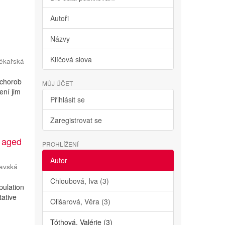
Autoři
Názvy
Klíčová slova
ékařská
 chorob
MŮJ ÚČET
ení jim
Přihlásit se
Zaregistrovat se
n aged
PROHLÍŽENÍ
Autor
avská
Chloubová, Iva (3)
pulation
tative
Olišarová, Věra (3)
Tóthová, Valérie (3)