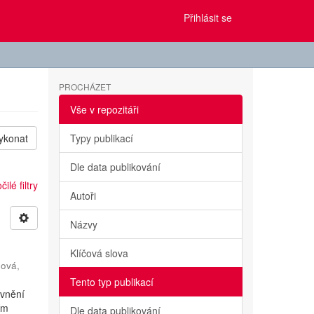
Přihlásit se
PROCHÁZET
Vše v repozitáři
ykonat
Typy publikací
Dle data publikování
ilé filtry
Autoři
Názvy
Klíčová slova
ová,
Tento typ publikací
ivnění
ím
Dle data publikování