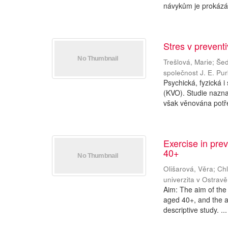
návykům je prokázá
Stres v preventi
Trešlová, Marie
;
Šed
společnost J. E. Pu
Psychická, fyzická i
(KVO). Studie naznač
však věnována potře
Exercise in pre
40+
Olišarová, Věra
;
Chl
univerzita v Ostravě
Aim: The aim of the 
aged 40+, and the a
descriptive study. ...