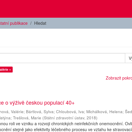
tatní publikace
Hledat
V
alérie ×
Zobrazit pokroč
e o výživě českou populací 40+
hová, Valérie
;
Bártlová, Sylva
;
Chloubová, Iva
;
Michálková, Helena
;
Šed
istýna
;
Trešlová, Marie
(
Státní zdravotní ústav
,
2018
)
nou roli ve vzniku a rozvoji chronických neinfekčních onemocnění. Ovl
cnění stejně jako efektivity léčebného procesu ve vztahu ke stravovac