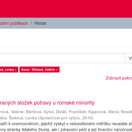
tatní publikace
Hledat
V
vá, Lenka ×
Autor: Tóthová, Valérie ×
Zobrazit pokroč
aných složek potravy u romské minority
hová, Valérie
;
Bártlová, Sylva
;
Dolák, František
;
Kajanová, Alena
;
Nová
adka
;
Šedová, Lenka
(
Společnost pro výživu
,
2016
)
atří k onemocněním, jejichž výskyt v celosvětovém měřítku neustále s
y stránky lidského života, ale i zdravotní péči a její finanční náročnost