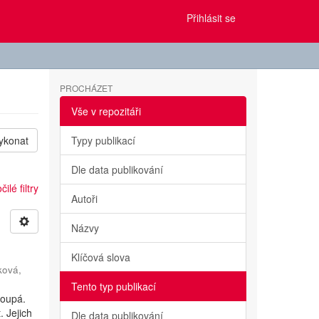
Přihlásit se
PROCHÁZET
Vše v repozitáři
ykonat
Typy publikací
Dle data publikování
ilé filtry
Autoři
Názvy
Klíčová slova
ková,
Tento typ publikací
toupá.
. Jejich
Dle data publikování