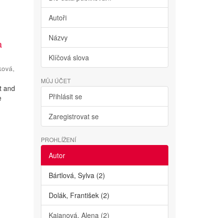
Autoři
Názvy
a
Klíčová slova
ková,
MŮJ ÚČET
ht and
Přihlásit se
e
Zaregistrovat se
PROHLÍŽENÍ
Autor
Bártlová, Sylva (2)
Dolák, František (2)
Kajanová, Alena (2)