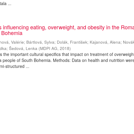
ala ...
es influencing eating, overweight, and obesity in the Rom
h Bohemia
hová, Valérie
;
Bártlová, Sylva
;
Dolák, František
;
Kajanová, Alena
;
Nová
adka
;
Šedová, Lenka
(
MDPI AG
,
2018
)
es the important cultural specifics that impact on treatment of overweig
a people of South Bohemia. Methods: Data on health and nutrition wer
mi-structured ...