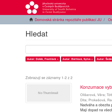
Domovská stránka repozitáře publikací JU
Os
Hledat
Autor: Dolák, František ×
Autor: Bártlová, Sylva ×
Autor: Šedo
Zobrazují se záznamy 1-2 z 2
Konzumace vybr
Olišarová, Věra
;
Tót
Dita
;
Prokešová, R
Nadváha a obezita p
Mají dopad na všechn