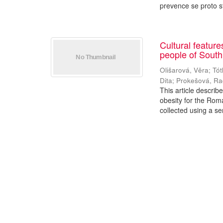
prevence se proto st
Cultural featur
people of Sout
Olišarová, Věra
;
Tót
Dita
;
Prokešová, R
This article describ
obesity for the Rom
collected using a se