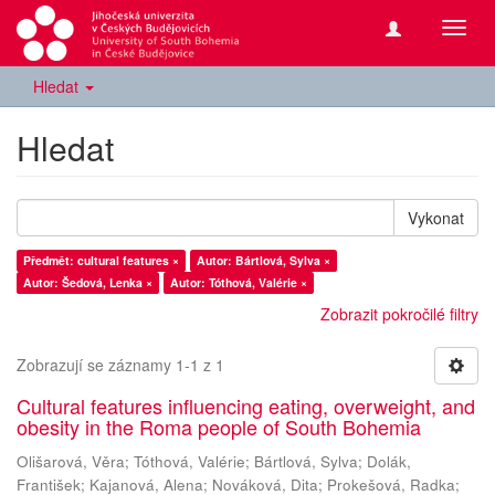
Přepn
navig
Hledat
Hledat
Vykonat
Předmět: cultural features ×
Autor: Bártlová, Sylva ×
Autor: Šedová, Lenka ×
Autor: Tóthová, Valérie ×
Zobrazit pokročilé filtry
Zobrazují se záznamy 1-1 z 1
Cultural features influencing eating, overweight, and
obesity in the Roma people of South Bohemia
Olišarová, Věra
;
Tóthová, Valérie
;
Bártlová, Sylva
;
Dolák,
František
;
Kajanová, Alena
;
Nováková, Dita
;
Prokešová, Radka
;