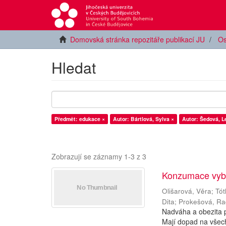
Domovská stránka repozitáře publikací JU
Os
Hledat
Předmět: edukace ×
Autor: Bártlová, Sylva ×
Autor: Šedová, L
Zobrazují se záznamy 1-3 z 3
Konzumace vybr
Olišarová, Věra
;
Tót
Dita
;
Prokešová, R
Nadváha a obezita p
Mají dopad na všechn