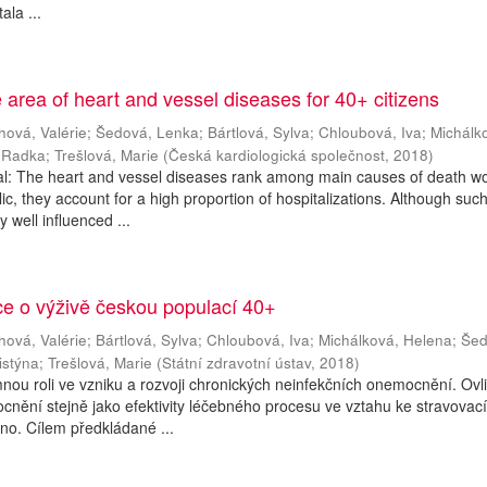
ala ...
e area of heart and vessel diseases for 40+ citizens
hová, Valérie
;
Šedová, Lenka
;
Bártlová, Sylva
;
Chloubová, Iva
;
Michálk
 Radka
;
Trešlová, Marie
(
Česká kardiologická společnost
,
2018
)
al: The heart and vessel diseases rank among main causes of death wo
c, they account for a high proportion of hospitalizations. Although suc
 well influenced ...
e o výživě českou populací 40+
hová, Valérie
;
Bártlová, Sylva
;
Chloubová, Iva
;
Michálková, Helena
;
Šed
istýna
;
Trešlová, Marie
(
Státní zdravotní ústav
,
2018
)
nou roli ve vzniku a rozvoji chronických neinfekčních onemocnění. Ovl
cnění stejně jako efektivity léčebného procesu ve vztahu ke stravovac
no. Cílem předkládané ...