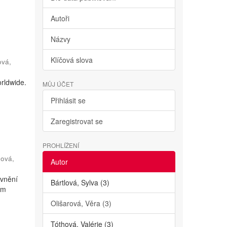
Autoři
Názvy
Klíčová slova
ová,
rldwide.
MŮJ ÚČET
h
Přihlásit se
Zaregistrovat se
PROHLÍŽENÍ
ová,
Autor
ivnění
Bártlová, Sylva (3)
ím
Olišarová, Věra (3)
Tóthová, Valérie (3)