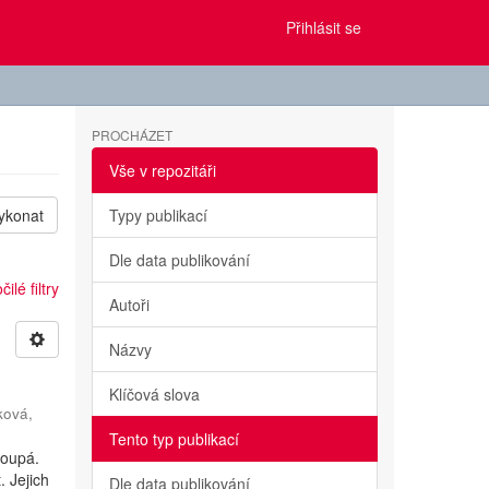
Přihlásit se
PROCHÁZET
Vše v repozitáři
ykonat
Typy publikací
Dle data publikování
ilé filtry
Autoři
Názvy
Klíčová slova
ková,
Tento typ publikací
toupá.
. Jejich
Dle data publikování