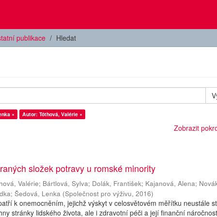
tatní publikace
Hledat
V
enka ×
Autor: Tóthová, Valérie ×
Zobrazit pokroč
aných složek potravy u romské minority
hová, Valérie
;
Bártlová, Sylva
;
Dolák, František
;
Kajanová, Alena
;
Nová
adka
;
Šedová, Lenka
(
Společnost pro výživu
,
2016
)
atří k onemocněním, jejichž výskyt v celosvětovém měřítku neustále s
y stránky lidského života, ale i zdravotní péči a její finanční náročnost