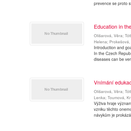
prevence se proto st
Education in th
Olišarová, Věra
;
Tót
Helena
;
Prokešová,
Introduction and go
In the Czech Republi
diseases can be very
Vnímání edukac
Olišarová, Věra
;
Tót
Lenka
;
Toumová, Kr
Výživa hraje význam
vzniku těchto onemo
návykům je prokázá