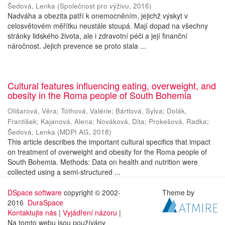
Šedová, Lenka
(
Společnost pro výživu
,
2016
)
Nadváha a obezita patří k onemocněním, jejichž výskyt v
celosvětovém měřítku neustále stoupá. Mají dopad na všechny
stránky lidského života, ale i zdravotní péči a její finanční
náročnost. Jejich prevence se proto stala ...
Cultural features influencing eating, overweight, and
obesity in the Roma people of South Bohemia
Olišarová, Věra
;
Tóthová, Valérie
;
Bártlová, Sylva
;
Dolák,
František
;
Kajanová, Alena
;
Nováková, Dita
;
Prokešová, Radka
;
Šedová, Lenka
(
MDPI AG
,
2018
)
This article describes the important cultural specifics that impact
on treatment of overweight and obesity for the Roma people of
South Bohemia. Methods: Data on health and nutrition were
collected using a semi-structured ...
DSpace software
copyright © 2002-
Theme by
2016
DuraSpace
Kontaktujte nás
|
Vyjádření názoru
|
Na tomto webu jsou používány