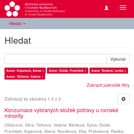
Přepn
navig
Hledat
Hledat
Vykonat
Autor: Kajanová, Alena ×
Autor: Dolák, František ×
Autor: Šedová, Lenka ×
Autor: Tóthová, Valérie ×
Zobrazit pokročilé filtry
Zobrazují se záznamy 1-2 z 2
Konzumace vybraných složek potravy u romské
minority
Olišarová, Věra
;
Tóthová, Valérie
;
Bártlová, Sylva
;
Dolák,
František
;
Kajanová, Alena
;
Nováková, Dita
;
Prokešová, Radka
;