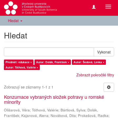
Přepn
navig
Hledat
Hledat
Vykonat
Předmět: edukace ×
Autor: Dolák, František ×
Autor: Šedová, Lenka ×
Autor: Tóthová, Valérie ×
Zobrazit pokročilé filtry
Zobrazují se záznamy 1-1 z 1
Konzumace vybraných složek potravy u romské
minority
Olišarová, Věra
;
Tóthová, Valérie
;
Bártlová, Sylva
;
Dolák,
František
;
Kajanová, Alena
;
Nováková, Dita
;
Prokešová, Radka
;