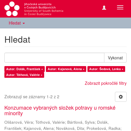
Přepn
navig
Hledat
Hledat
Vykonat
Autor: Dolák, František ×
Autor: Kajanová, Alena ×
Autor: Šedová, Lenka ×
Autor: Tóthová, Valérie ×
Zobrazit pokročilé filtry
Zobrazují se záznamy 1-2 z 2
Konzumace vybraných složek potravy u romské
minority
Olišarová, Věra
;
Tóthová, Valérie
;
Bártlová, Sylva
;
Dolák,
František
;
Kajanová, Alena
;
Nováková, Dita
;
Prokešová, Radka
;