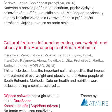
Šedová, Lenka
(
Společnost pro výživu
,
2016
)
Nadváha a obezita patří k onemocněním, jejichž výskyt v
celosvětovém měřítku neustále stoupá. Mají dopad na všechny
stránky lidského života, ale i zdravotní péči a její finanční
náročnost. Jejich prevence se proto stala ...
Cultural features influencing eating, overweight, and
obesity in the Roma people of South Bohemia
Olišarová, Věra
;
Tóthová, Valérie
;
Bártlová, Sylva
;
Dolák,
František
;
Kajanová, Alena
;
Nováková, Dita
;
Prokešová, Radka
;
Šedová, Lenka
(
MDPI AG
,
2018
)
This article describes the important cultural specifics that impact
on treatment of overweight and obesity for the Roma people of
South Bohemia. Methods: Data on health and nutrition were
collected using a semi-structured ...
DSpace software
copyright © 2002-
Theme by
2016
DuraSpace
Kontaktujte nás
|
Vyjádření názoru
|
Na tomto webu jsou používány