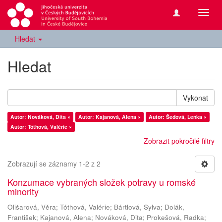
Přepn
navig
Hledat
Hledat
Vykonat
Autor: Nováková, Dita ×
Autor: Kajanová, Alena ×
Autor: Šedová, Lenka ×
Autor: Tóthová, Valérie ×
Zobrazit pokročilé filtry
Zobrazují se záznamy 1-2 z 2
Konzumace vybraných složek potravy u romské
minority
Olišarová, Věra
;
Tóthová, Valérie
;
Bártlová, Sylva
;
Dolák,
František
;
Kajanová, Alena
;
Nováková, Dita
;
Prokešová, Radka
;