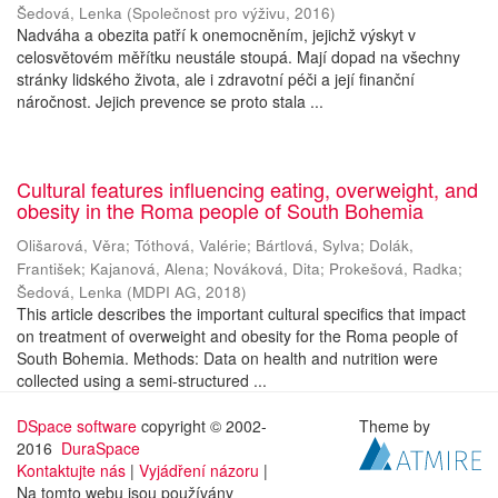
Šedová, Lenka
(
Společnost pro výživu
,
2016
)
Nadváha a obezita patří k onemocněním, jejichž výskyt v
celosvětovém měřítku neustále stoupá. Mají dopad na všechny
stránky lidského života, ale i zdravotní péči a její finanční
náročnost. Jejich prevence se proto stala ...
Cultural features influencing eating, overweight, and
obesity in the Roma people of South Bohemia
Olišarová, Věra
;
Tóthová, Valérie
;
Bártlová, Sylva
;
Dolák,
František
;
Kajanová, Alena
;
Nováková, Dita
;
Prokešová, Radka
;
Šedová, Lenka
(
MDPI AG
,
2018
)
This article describes the important cultural specifics that impact
on treatment of overweight and obesity for the Roma people of
South Bohemia. Methods: Data on health and nutrition were
collected using a semi-structured ...
DSpace software
copyright © 2002-
Theme by
2016
DuraSpace
Kontaktujte nás
|
Vyjádření názoru
|
Na tomto webu jsou používány