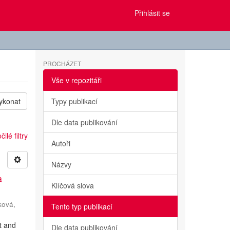
Přihlásit se
PROCHÁZET
Vše v repozitáři
ykonat
Typy publikací
Dle data publikování
ilé filtry
Autoři
Názvy
a
Klíčová slova
ková,
Tento typ publikací
ht and
Dle data publikování