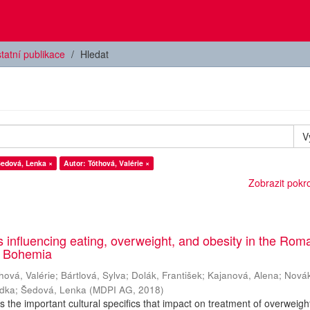
tatní publikace
Hledat
V
Šedová, Lenka ×
Autor: Tóthová, Valérie ×
Zobrazit pokroč
es influencing eating, overweight, and obesity in the Rom
h Bohemia
hová, Valérie
;
Bártlová, Sylva
;
Dolák, František
;
Kajanová, Alena
;
Nová
adka
;
Šedová, Lenka
(
MDPI AG
,
2018
)
es the important cultural specifics that impact on treatment of overweig