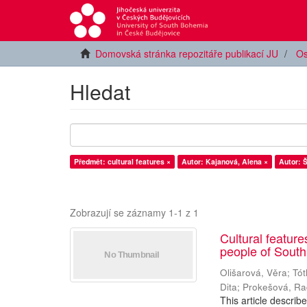
Domovská stránka repozitáře publikací JU
Os
Hledat
Předmět: cultural features ×
Autor: Kajanová, Alena ×
Autor: 
Zobrazují se záznamy 1-1 z 1
Cultural featur
people of Sout
Olišarová, Věra
;
Tót
Dita
;
Prokešová, R
This article describ