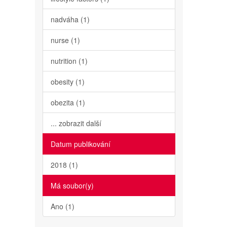
nadváha (1)
nurse (1)
nutrition (1)
obesity (1)
obezita (1)
... zobrazit další
Datum publikování
2018 (1)
Má soubor(y)
Ano (1)