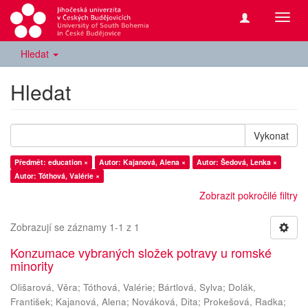
Přepn
navig
Hledat
Hledat
Vykonat
Předmět: education ×
Autor: Kajanová, Alena ×
Autor: Šedová, Lenka ×
Autor: Tóthová, Valérie ×
Zobrazit pokročilé filtry
Zobrazují se záznamy 1-1 z 1
Konzumace vybraných složek potravy u romské
minority
Olišarová, Věra
;
Tóthová, Valérie
;
Bártlová, Sylva
;
Dolák,
František
;
Kajanová, Alena
;
Nováková, Dita
;
Prokešová, Radka
;